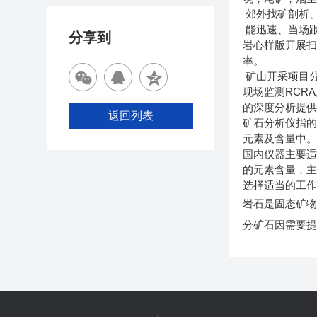
郊外找矿剖析
能迅速、当场跟
分享到
岩心样版开展
率。
矿山开采项目
现场监测RCR
的深度分析提
返回列表
矿石分析仪指的
元素及含量中。
国内仪器主要
的元素含量，
选择适当的工
岩石是固态矿
分矿石因需要