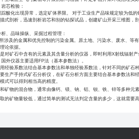
、岩芯检验：
踪酸化出现异常，选定矿体界限。 对于工业生产品味规定较为低的
扫描式剖析，迅速剖析岩芯和别的钻探试品，创建矿山开采三维图，
分析、品味操纵、采掘过程管理：
A所涉及的金属和优先控制的污染金属。原土地、污染水、废水、等
供理论依据。
是对矿石中含有的元素及其含量分析的仪器，即时利用X射线辐射产
 国外仪器主要适用FP法（基本参数法）。
适用经验系数法结合基本参数法和单独经验系数法，针对不同的矿石
主要生产手持式矿石分析仪，在矿石分析方面主要结合基本参数法和
作模式可以得到相当高的精度。
物和矿物的混合物，通常由像钙、镁、钠、铝、钡、铁、锌等多种元
提取的矿物量较低，通过简单的测试无法判定含量的多少，这就需要