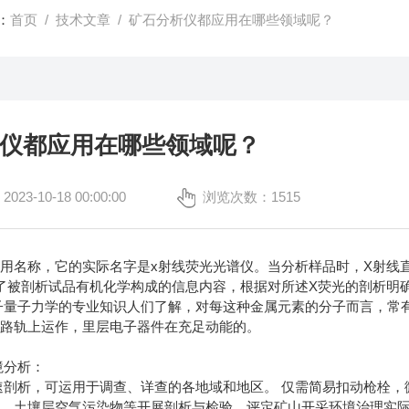
：
首页
/
技术文章
/ 矿石分析仪都应用在哪些领域呢？
仪都应用在哪些领域呢？
3-10-18 00:00:00
浏览次数：1515
用名称，它的实际名字是x射线荧光光谱仪。当分析样品时，X射线
了被剖析试品有机化学构成的信息内容，根据对所述X荧光的剖析明
子量子力学的专业知识人们了解，对每这种金属元素的分子而言，常
动路轨上运作，里层电子器件在充足动能的。
境分析：
剖析，可运用于调查、详查的各地域和地区。 仅需简易扣动枪栓，
尘，土壤层空气污染物等开展剖析与检验，评定矿山开采环境治理实