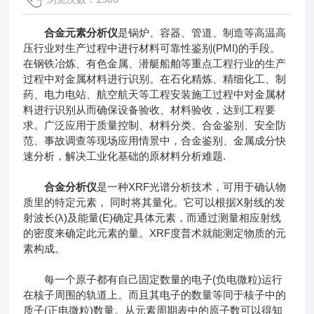
合金元素分析仪
是锅炉、容器、管道、制造等高温高
压行业对生产过程中进行材料可靠性鉴别(PMI)的手段。
在钢铁冶炼、有色金属、潜艇船舶等重点工程行业的生产
过程中对金属材料进行识别。在石化精炼、精细化工、制
药、电力电站、航空航天等工程安装施工过程中对金属材
料进行识别从而确保设备验收、材料验收，达到工程要
求。广泛应用于质量控制、材料分类、合金鉴别、安全防
范、事故调查等现场应用情景中，合金鉴别、金属成分快
速分析，解决工业化基础的原材料分析难题.
合金分析仪
是一种XRF光谱分析技术，可用于确认物
质里的特定元素， 同时将其量化。它可以根据X射线的发
射波长(λ)及能量(E)确定具体元素，而通过测量相应射线
的密度来确定此元素的量。XRF度普术就能测定物质的元
素构成。
每一个原子都有自己固定数量的电子(负电微粒)运行
在核子周围的轨道上。而且其电子的数量等同于核子中的
质子(正电微粒)数量。从元素周期表中的原子数可以得知