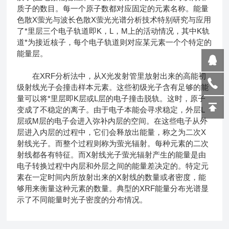
质子的数目。每一个原子数都对应固定的元素名称。能量
色散X萤光与波长色散X萤光光谱分析技术特别研究与应用
了*里层三个电子轨道即K，L，M上的活动情况，其中K轨
道*为接近核子，每个电子轨道则对应某元素一个个特定的
能量层。
在XRF分析法中，从X光发射管里放射出来的高能初
级射线光子会撞击样本元素。这些初级光子含有足够的能
量可以将*里层即K层或L层的电子撞击脱轨。这时，原子
变成了不稳定的离子。由于电子本能会寻求稳定，外层L
层或M层的电子会进入弥补内层的空间。在这些电子从外
层进入内层的过程中，它们会释放出能量，称之为二次X
射线光子。而整个过程则称为萤光辐射。每种元素的二次
射线都各有特征。而X射线光子萤光辐射产生的能量是由
电子转换过程中内层和外层之间的能量差决定的。特定元
素在一定时间内所放射出来的X射线的数量或者密度，能
够用来衡量这种元素的数量。典型的XRF能量分布光谱显
示了不同能量时光子密度的分布情况。