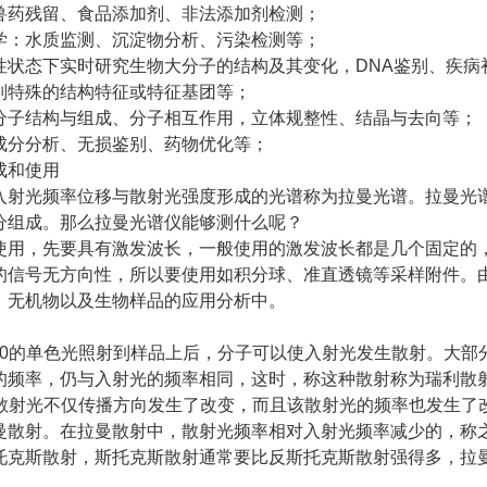
兽药残留、食品添加剂、非法添加剂检测；
学：水质监测、沉淀物分析、污染检测等；
性状态下实时研究生物大分子的结构及其变化，DNA鉴别、疾病
别特殊的结构特征或特征基团等；
分子结构与组成、分子相互作用，立体规整性、结晶与去向等；
成分分析、无损鉴别、药物优化等；
成和使用
入射光频率位移与散射光强度形成的光谱称为拉曼光谱。拉曼光
分组成。那么拉曼光谱仪能够测什么呢？
用，先要具有激发波长，一般使用的激发波长都是几个固定的，785n
的信号无方向性，所以要使用如积分球、准直透镜等采样附件。
、无机物以及生物样品的应用分析中。
v0的单色光照射到样品上后，分子可以使入射光发生散射。大部
的频率，仍与入射光的频率相同，这时，称这种散射称为瑞利散射；
0，该散射光不仅传播方向发生了改变，而且该散射光的频率也发生
曼散射。在拉曼散射中，散射光频率相对入射光频率减少的，称
托克斯散射，斯托克斯散射通常要比反斯托克斯散射强得多，拉