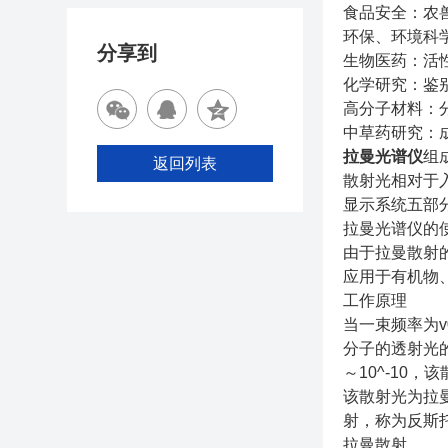
食品安全：农
环保、环境科
分享到
生物医药：活
化学研究：鉴
高分子材料：
中草药研究：
拉曼光谱仪
组
返回列表
散射光相对于
显示系统五部
拉曼光谱仪的使
由于拉曼散射
应用于有机物
工作原理
当一束频率为
分子的透射光
～10^-1
该散射光为拉
射，称为反斯
拉曼散射。