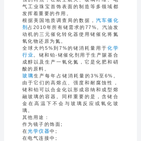
气工业珠宝首饰表面的制造等多领域都
发挥着重要的作用。
根据美国地质调查局的数据，
汽车催化
剂
占2010年所有铑需求的77%。汽油发
动机的三元催化转化器使用铑催化将氮
氧化物还原为氮。
全球大约5%到7%的铑消耗量用于
化学
行业
。铑和铂-铑催化剂用于生产羰基合
成醇以及生产一氧化氮，它是化肥
和硝
酸的原料。
玻璃
生产每年占铑消耗量的3%至6%。
由于它们的高熔点、强度和耐腐蚀性，
铑和铂可以合金化以形成容纳和成型熔
融玻璃的容器。同样重要的是，含铑合
金在高温下不会与玻璃反应或氧化玻
璃。
其他用途：
作为镜子的饰面;
在
光学仪器
中;
在电气连接中;