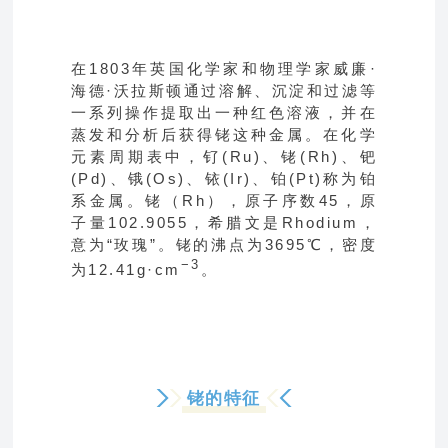
在1803年英国化学家和物理学家威廉·
海德·沃拉斯顿通过溶解、沉淀和过滤等
一系列操作提取出一种红色溶液，并在
蒸发和分析后获得铑这种金属。在化学
元素周期表中，钌(Ru)、铑(Rh)、钯
(Pd)、锇(Os)、铱(Ir)、铂(Pt)称为铂
系金属。铑（Rh），原子序数45，原
子量102.9055，希腊文是Rhodium，
意为“玫瑰”。铑的沸点为3695℃，密度
−3
为12.41g·cm
。
铑的特征