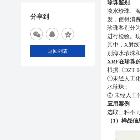
珍珠鉴别
淡水珍珠、
分享到
发，使得消
珍珠鉴别分
进行检验。
其中，X射线
返回列表
别海水珍珠
XRF在珍珠
根据《DZT 
①未经人工化学
水珍珠；
② 未经人工化
应用案例
选取三种不同
（1）样品信