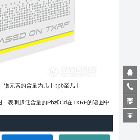
锌、铷元素的含量为几十ppb至几十
表明超低含量的Pb和Cd在TXRF的谱图中