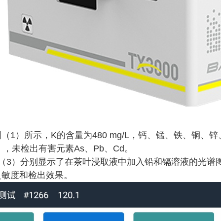
图（
1
）所示，K的含量为480 mg/L，钙、锰、铁、铜、
L），未检出有害元素As、Pb、Cd。
（
3
）分别显示了在茶叶浸取液中加入铅和镉溶液的光谱图，
灵敏度和检出效果。