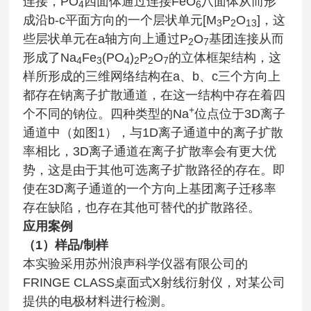
连接，PO
四面体通过连接FeO
八面体从而形
4
6
成沿b-c平面方向的一个层状单元[M
P
O
]，这
3
2
13
些层状单元在a轴方向上通过P
O
基团连接从而
2
7
形成了Na
Fe
(PO
)
P
O
的立体框架结构，这
4
3
4
2
2
7
样所形成的三维网络结构在a、b、c三个方向上
都存在钠离子扩散通道，在这一结构中存在着四
+
个不同的钠位。四种类型的Na
位点位于3D离子
通道中（如图1），与1D离子通道中的离子扩散
率相比，3D离子通道在离子扩散率会有更大优
势，这是由于其他可选离子扩散路径的存在。即
使在3D离子通道的一个方向上基团离子迁移率
存在缺陷，也存在其他可替代的扩散路径。
应用案例
（1）样品/制样
本实验采用苏州浪声科学仪器有限公司的
FRINGE CLASS桌面式X射线衍射仪，对某公司
提供的电极材料进行检测。