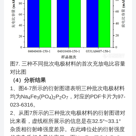
图7. 三种不同批次电极材料的首次充放电比容量
对比图
（4）
分析结果
1、图4-7所示的衍射图谱表明三种批次电极材料
均为Na
Fe
(PO
)
P
O
，对应的PDF卡片为97-
4
3
4
2
2
7
023-6316。
2、从图7所示的三种批次电极材料的衍射图谱对
比来看，虚线框所展示的信息是在32.5°~33.1°
杂质相衍射峰强度差异。在此峰位处的衍射强度