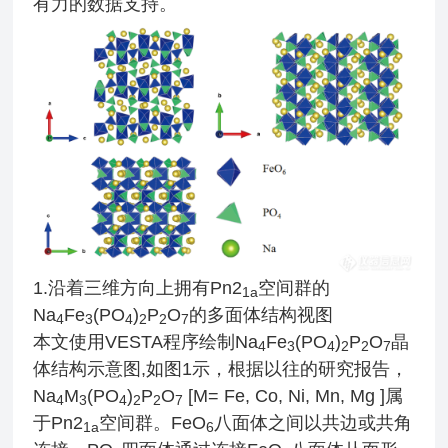
有力的数据支持。
1.沿着三维方向上拥有Pn2
空间群的
1a
Na
Fe
(PO
)
P
O
的多面体结构视图
4
3
4
2
2
7
本文使用VESTA程序绘制Na
Fe
(PO
)
P
O
晶
4
3
4
2
2
7
体结构示意图,如图1示，根据以往的研究报告，
Na
M
(PO
)
P
O
[M= Fe, Co, Ni, Mn, Mg ]属
4
3
4
2
2
7
于Pn2
空间群。FeO
八面体之间以共边或共角
1a
6