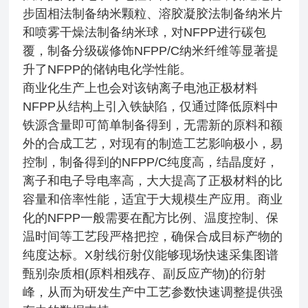
步固相法制备纳米颗粒、溶胶凝胶法制备纳米片
和喷雾干燥法制备纳米球，对NFPP进行碳包
覆，制备分级碳修饰NFPP/C纳米纤维等显著提
升了NFPP的储钠电化学性能。
商业化生产上也会对该钠离子电池正极材料
NFPP从结构上引入铁缺陷，仅通过降低原料中
铁源含量即可简单制备得到，无需新的原料和额
外的合成工艺，对现有的制造工艺影响极小，易
控制，制备得到的NFPP/C纯度高，结晶度好，
离子和电子导电率高，大大提高了正极材料的比
容量和倍率性能，适宜于大规模生产应用。商业
化的NFPP一般需要在配方比例、温度控制、保
温时间等工艺段严格把控，确保合成目标产物的
纯度达标。X射线衍射仪能够现场快速采集图谱
甄别杂质相(原料相残存、副反应产物)的衍射
峰，从而为研发生产中工艺参数快速调整提供强