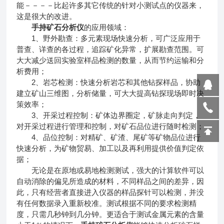
能－－－－比起许多其它传统的针对小测试点的仪器来，
这是很大的改进。
手持矿石分析仪
的应用领域：
1、野外勘查：多元素现场快速分析，可广泛应用于
普查、详查的各过程，追踪矿化异常，扩展勘查范围。可
大大减少送回实验室样品检测的数量，从而节约运输和分
析费用；
2、岩芯检测：快速分析岩芯和其他钻探样品，协助
建立矿山三维图，分析储量，可大大提高钻探现场即时决
策效率；
3、开采过程控制：矿体边界圈定，矿脉走向判定，
对开采过程进行管理和控制，对矿石品位进行随时检测；
4、品位控制：对精矿、矿渣、尾矿等矿物品位进行
快速分析，为矿物贸易、加工以及再利用提供价值判定依
据；
无论是在原地或易地检测测试，强大的计算软件可以
自动消除的偏见所造成的材料，不同样品之间的差异，因
此，只有经营者直接进入仪器的样品探针可以检测，并没
有任何数据录入重新校准。测试根据不同的要求检测精
度，只需几秒钟到几分钟。更适合于测试金属元素的含量