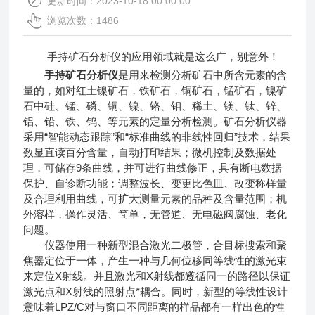
更新时间：2023-10-18 00:00:00
浏览次数：1486
手持矿石分析仪的应用领域就是这么广，别意外！
手持矿石分析仪
是用来检测分析矿石中所含元素的含
量的，如对红土镍矿石，铁矿石，铜矿石，锰矿石，镍矿
石中硅、锰、磷、铜、镍、铬、钼、稀土、镁、钛、锌、
铝、铅、铁、钨、等元素的定量分析检测。矿石分析仪器
采用“智能动态跟踪”和“标准曲线的非线性回归”技术，结果
数显直读百分含量，自动打印结果；微机控制及数据处
理，可储存9条曲线，并可进行曲线修正，具有断电数据
保护、自诊断功能；调整波长、变更比色皿、改变称样量
及合理利用曲线，可扩大测量元素的品种及含量范围；机
外溶样，操作灵活、简单，无管道、无电磁阀腐蚀、老化
问题。
仪器使用一种新型混合激光二极管，合目标搜索和聚
焦器定位于一体，产生一种与几何位移同等线性的激光束
来定位X射线。并且激光和X射线都遵循同一的路径以保证
激光点和X射线的照射点*耦合。同时，新型的等线性设计
意味着LPZ/C对与窗口不同距离的样品都有一样出色的性