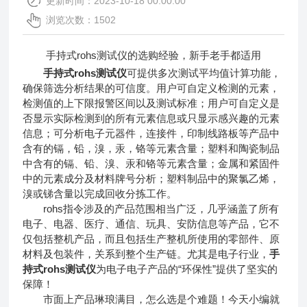
更新时间：2023-10-18 00:00:00
浏览次数：1502
手持式rohs测试仪的选购经验，新手老手都适用
手持式rohs测试仪
可提供多次测试平均值计算功能，
确保筛选分析结果的可信度。用户可自定义检测的元素，
检测值的上下限报警区间以及测试标准；用户可自定义是
否显示实际检测到的所有元素信息或只显示感兴趣的元素
信息；可分析电子元器件，连接件，印制线路板等产品中
含有的镉，铅，溴，汞，铬等元素含量；塑料和陶瓷制品
中含有的镉、铅、溴、汞和铬等元素含量；金属和紧固件
中的元素成分及材料牌号分析；塑料制品中的聚氯乙烯，
溴或锑含量以完成回收分拣工作。
rohs指令涉及的产品范围相当广泛，几乎涵盖了所有
电子、电器、医疗、通信、玩具、安防信息等产品，它不
仅包括整机产品，而且包括生产整机所使用的零部件、原
材料及包装件，关系到整个生产链。尤其是电子行业，
手
持式rohs测试仪
为电子电子产品的“环保性”提供了坚实的
保障！
市面上产品琳琅满目，怎么选是个难题！今天小编就