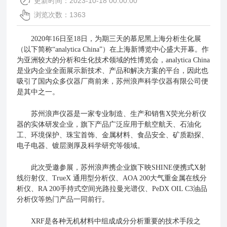
更新时间：2023-10-18 00:00:00
浏览次数：1363
2020年16日至18日，为期三天的慕尼黑上海分析生化展
（以下简称“analytica China”）在上海新博览中心盛大开幕。作
为亚洲较大的分析和生化技术领域的性博览会，analytica China
是业内企业全面展示新技术、产品和解决方案的平台，因此也
吸引了国内众多仪器厂商前来，
苏州浪声科学仪器有限公司便
是其中之一。
苏州浪声
仪器
是一家专业制造、生产和销售X荧光分析仪
器的
实体研发企业
，
旗下产品广泛应用于
航空航天、石油化
工、环境保护、珠宝首饰、金属材料、食品安全、矿质勘探、
电子电器、镀层测厚及科学研究等
领域
。
此次受邀参展，苏州浪声携企业旗下映SHINE便携式X射
线衍射仪、TrueX 通用型分析仪、AOA 200大气重金属在线分
析仪、RA 200手持式空间光路拉曼光谱仪、PeDX OIL C3油品
分析仪等热门产品一同前行。
XRF是各种无机材料中组成成分分析重要的技术手段之