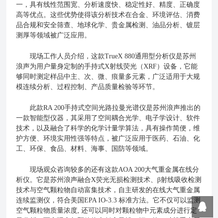
一，具有线性范围宽、分析速度快、稳定性好、精度、正确度
高等优点。这些优势使得该分析技术在合金、环境评估、消费
品合规和安全筛查、地球化学、贵金属检测、油品分析、镀层
测厚等领域被广泛应用。
现场工作人员介绍，这款TrueX 880通用型分析仪是苏州
浪声为用户量身定制的手持式X射线荧光（XRF）设备，它能
够同时测定样品中主、次、微、痕量多元素，广泛适用于大规
模连续分析、过程控制、产品质量检验等环节。
此款RA 200手持式空间光路拉曼光谱仪是苏州浪声推出的
一款智能型仪器，其采用了空间耦合光学、电子学设计、软件
技术，以及融合了科学的化学计量学算法，具有操作简便，维
护方便、环境实用性强等特点，被广泛应用于医药、石油、化
、海事、国防等领域。
工、环保、食品、材料
现场观众咨询较多的还有这款AOA 200大气重金属在线分
析仪。它是苏州浪声融合X荧光无损检测技术、β射线吸收检测
技术与空气颗粒物自动富集技术，自主研发的在线大气重金属
连续监测仪，符合美国EPA IO-3.3 标准方法。它不仅可以监测
空气颗粒物质量浓度, 还可以同时对颗粒物中元素成分进行定