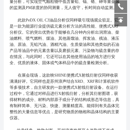
量分析，可实现空气颗粒物中低含量铅、镉、铬、砷等重金属
的监测及PM浓度的协同测量，无人值守，长时间自动监测。
此款PeDX OIL C3油品分析仪同样吸引现场观众驻足。它
是一款为能源行业提供硫元素分析方法的高性能、便携式XRF
分析仪。它的突出优势在于能够在几分钟内分析出润滑油、柴
油燃料、喷气燃料、煤油、其他蒸馏油、挥发油、残油、液压
油、原油、无铅汽油、酒精汽油、生质柴油和其他类似的石油
产品等油品中的元素含量以及磨损元素、污染物与硫含量的存
在情况，与此同时，它还可以在其他使用油品的地方进行安
全、优质的液体、固体或气体样品中的硫含量检测分析。
在展会现场，这款映SHINE便携式X射线衍射仪同样收获
满满好评。它同样也是苏州浪声结合XRD、XRF和计算机软件
等多项技术，自主研发的一款便携式X射线衍射设备。在运行
过程中，它通过对样品进行X射线衍射，分析其衍射图谱，获
得材料的成分、材料内部原子或分子的结构或形态等信息，具
有制样简单、无污染、快捷、测量精度高、能得到有关晶体完
整性的大量信息等优点，是研究物质的物相和晶体结构的主要
仪器。