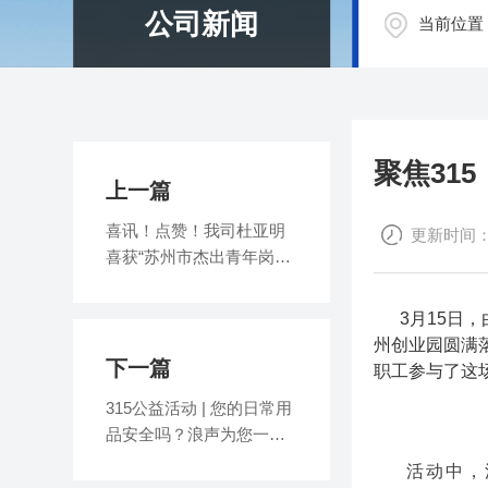
公司新闻
当前位置
聚焦31
上一篇
喜讯！点赞！我司杜亚明
更新时间：202
喜获“苏州市杰出青年岗位
能手”称号
3月15日，
州创业园圆满
下一篇
职工参与了这
315公益活动 | 您的日常用
品安全吗？浪声为您一测
究竟！
活动中，浪