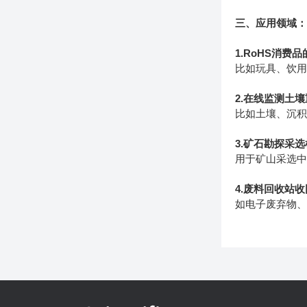
三、应用领域
1.RoHS消费
比如玩具、饮
2.在线监测土
比如土壤、沉
3.矿石勘探采
用于矿山采选
4.废料回收站
如电子废弃物