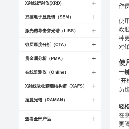
X射线衍射仪(XRD)
作
扫描电子显微镜（SEM）
使
欢
激光诱导击穿光谱（LIBS）
种
镀层厚度分析（CTA）
对
贵金属分析（PMA）
使
一
在线监测仪（Online）
“
X射线吸收精细结构谱（XAFS）
员
拉曼光谱（RAMAN）
轻
在
查看全部产品
更