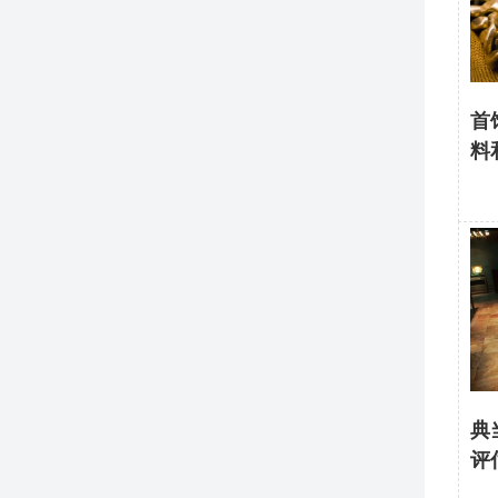
首
料
典
评