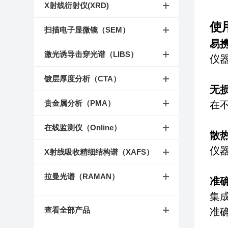
X射线衍射仪(XRD)
使
扫描电子显微镜（SEM）
易
激光诱导击穿光谱（LIBS）
仪
镀层厚度分析（CTA）
无
贵金属分析（PMA）
在
在线监测仪（Online）
散
仪
X射线吸收精细结构谱（XAFS）
拉曼光谱（RAMAN）
准
集
查看全部产品
准