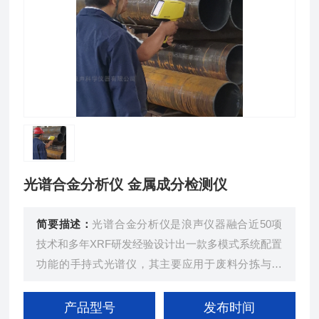
光谱合金分析仪 金属成分检测仪
简要描述：
光谱合金分析仪是浪声仪器融合近50项
技术和多年XRF研发经验设计出一款多模式系统配置
功能的手持式光谱仪，其主要应用于废料分拣与回
收、合金材料成分辨别、贵金属成分和纯度检测、R
oHS合规筛查、地矿勘探、环保水源污染中含有的有
产品型号
发布时间