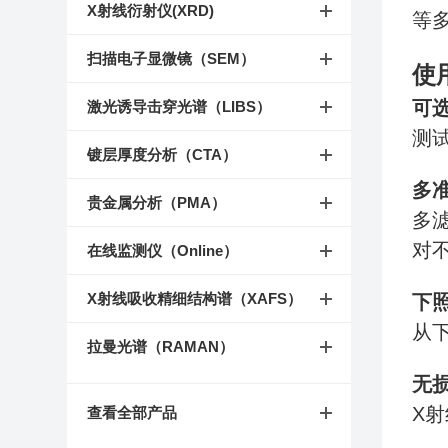
X射线衍射仪(XRD)
等
扫描电子显微镜（SEM）
使
可
激光诱导击穿光谱（LIBS）
测
镀层厚度分析（CTA）
多
贵金属分析（PMA）
多
对
在线监测仪（Online）
X射线吸收精细结构谱（XAFS）
下
从
拉曼光谱（RAMAN）
无
X
查看全部产品