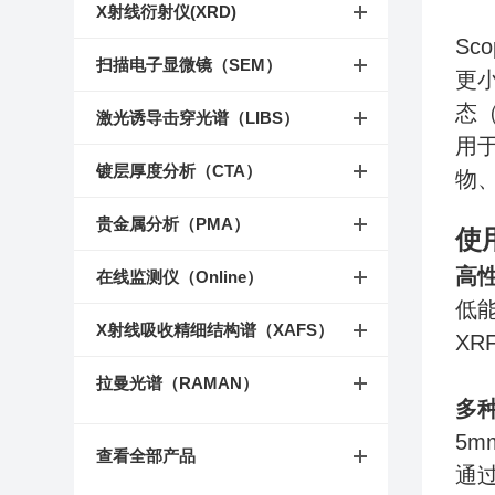
X射线衍射仪(XRD)
S
扫描电子显微镜（SEM）
更
态
激光诱导击穿光谱（LIBS）
用
镀层厚度分析（CTA）
物
贵金属分析（PMA）
使
高
在线监测仪（Online）
低
X射线吸收精细结构谱（XAFS）
XR
拉曼光谱（RAMAN）
多
5
查看全部产品
通