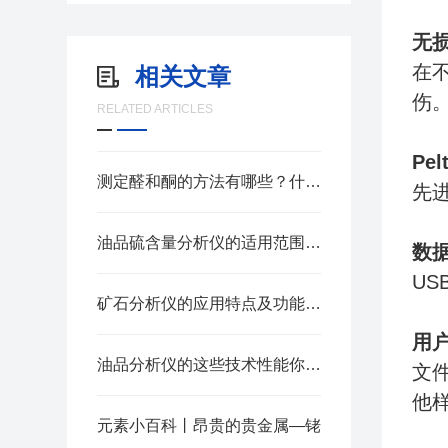
无
在
相关文章
伤
RELATED ARTICLES
Pel
测定醛和酮的方法有哪些？什么是酸值、皂化值和酯值？
先进
油品硫含量分析仪的适用范围都有哪些，想知道的赶紧看这
数
US
矿石分析仪的应用特点及功能介绍
用
油品分析仪的这些技术性能你有了解过吗？
文
他
元素小百科丨昂贵的贵金属—铑