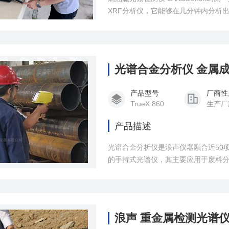
XRF分析仪，它能够在几分钟内分析
质柴油和其他类似的石油产品等油品中
以在其他使用油品的地方进行安全、
光谱合金分析仪 金属
产品型号
厂商性
TrueX 860
生产厂
产品描述
光谱合金分析仪是浪声仪器融合近50
的手持式光谱仪，其主要应用于废料
RoHS合规筛查、地矿勘探、环保水
加工、品质检测、安全审核以及回收
浪声 重金属检测光谱仪