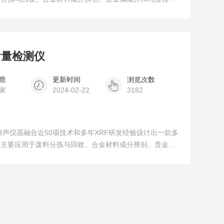
保水源污染中含有的有害金属等领域，为这些领域的产品贸
回收再利用提供价值判断依据。
含量检测仪
质
更新时间
浏览次数
家
2024-02-22
3182
浪声仪器融合近50项技术和多年XRF研发经验设计出一款多
其主要应用于废料分拣与回收、合金材料成分辨别、贵金属
地矿勘探、环保水源污染中含有的有害金属等领域，为这些
安全审核以及回收再利用提供价值判断依据。