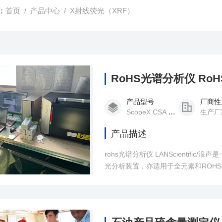
：
首页
/
产品中心
/ X射线荧光（XRF）
RoHS光谱分析仪 Ro
产品型号
厂商性
ScopeX CSA 600
生产厂
产品描述
rohs光谱分析仪 LANScientifi
光分析装置，亦适用于全元素和ROH
速等优点，结果可靠，符合新国标。