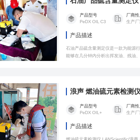
石油产品硫含量测定仪
产品型号
厂商性
PeDX OIL C3
生产厂
产品描述
石油产品硫含量测定仪是一款为能源行
能够在几分钟内分析出挥发油、残油
素、污染物与硫含量的存在情况,可以
样品中的硫含量检测分析。
浪声 燃油硫元素检测仪
产品型号
厂商性
PeDX OIL+
生产厂
产品描述
燃油硫元素检测仪 LANScientif