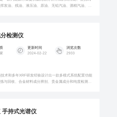
出挥发油、残油、液压油、原油、无铅汽油、酒精汽油、生
的元素含量以及磨损元素、污染物与硫含量的存在情况,可
优质的液体、固体或气体样品中的硫含量检测分析。
成分检测仪
质
更新时间
浏览次数
家
2024-02-22
2933
项技术和多年XRF研发经验设计出一款多模式系统配置功能
分拣与回收、合金材料成分辨别、贵金属成分和纯度检测、
源污染中含有的有害金属等领域，为这些领域的产品贸易、
再利用提供价值判断依据。
 手持式光谱仪